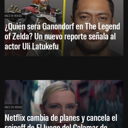
HACE 19 HORAS
¿Quién será Ganondorf en The Legend
of Zelda? Un nuevo reporte señala al
actor Uli Latukefu
HACE 20 HORAS
Netflix cambia de planes y cancela el
spinoff de El Juego del Calamar de