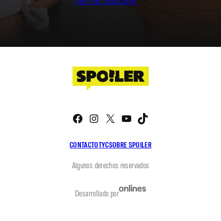
Ver en Youtube
Facebook
Instagram
X
YouTube
TikTok
CONTACTO
TYC
SOBRE SPOILER
Algunos derechos reservados
Desarrollado por