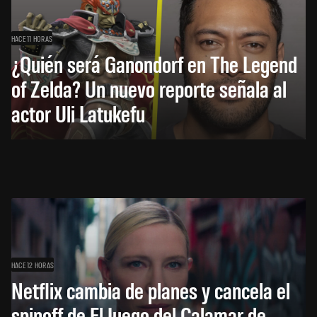
HACE 11 HORAS
¿Quién será Ganondorf en The Legend
of Zelda? Un nuevo reporte señala al
actor Uli Latukefu
HACE 12 HORAS
Netflix cambia de planes y cancela el
spinoff de El Juego del Calamar de