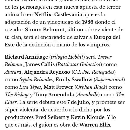
de los personajes en esta nueva apuesta de terror
animado en
Netflix
:
Castlevania
, que es la
adaptación de un videojuego de
1986
donde el
cazador
Simon Belmont
, último sobreviviente de
su clan, será el encargado de salvar a
Europa del
Este
de la extinción a mano de los vampiros
.
Richard Armitage
(
trilogía Hobbit
) será
Trevor
Belmont
,
James Callis
(
Battlestar Galactica
) como
Alucard
,
Alejandra Reynoso
(
G.I. Joe: Renegades
)
como
Sypha Belnades
,
Emily Swallow
(
Supernatural
)
como
Lisa Tepes
,
Matt Frewer
(
Orphan Black
) como
The Bishop
y
Tony Amendola
(
Annabelle
) como
The
Elder
.
La serie debuta este
7 de julio
,
y promete ser
súper violenta, de acuerdo a lo dicho por los
productores
Fred Seibert
y
Kevin Klonde
. Y lo
que es más, el guión es obra de
Warren Ellis
,