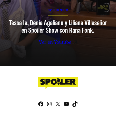
SPOILER SHOW
Tessa Ia, Denia Agalianu y Liliana Villaseñor
en Spoiler Show con Rana Fonk.
Ver en Youtube
Facebook
Instagram
X
YouTube
TikTok