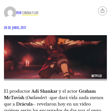
POR
CINEMA FLOR
29 DE JUNIO, 2017
El productor
Adi Shankar
y el actor
Graham
McTavish
(
Outlander
) -que dará vida nada menos
que a
Drácula
– revelaron hoy en un video
quiénes serán los encargados de dar voz al resto