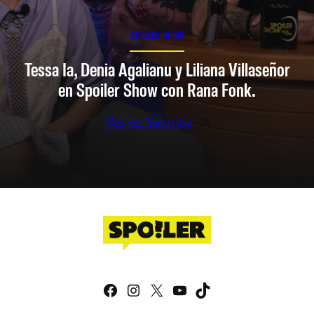
SPOILER SHOW
Tessa Ia, Denia Agalianu y Liliana Villaseñor
en Spoiler Show con Rana Fonk.
Ver en Youtube
Facebook
Instagram
X
YouTube
TikTok