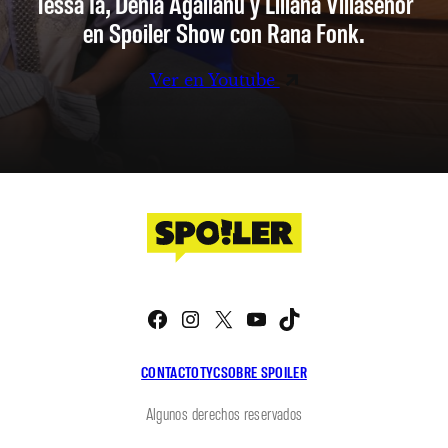
Tessa Ia, Denia Agalianu y Liliana Villaseñor
en Spoiler Show con Rana Fonk.
Ver en Youtube
Facebook
Instagram
X
YouTube
TikTok
CONTACTO
TYC
SOBRE SPOILER
Algunos derechos reservados