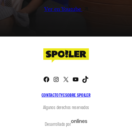
Ver en Youtube
Facebook
Instagram
X
YouTube
TikTok
CONTACTO
TYC
SOBRE SPOILER
Algunos derechos reservados
Desarrollado por