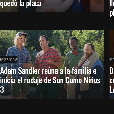
quedó la placa
l
p
HACE 8 HORAS
HAC
Adam Sandler reúne a la familia e
D
inicia el rodaje de Son Como Niños
c
3
L