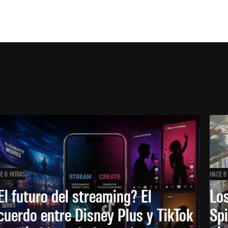
E 6 HORAS
HACE 8
El futuro del streaming? El
Los
cuerdo entre Disney Plus y TikTok
Sp