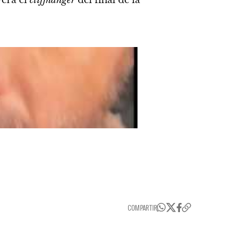
verá el
cliffhanger
del final de la
COMPARTIR