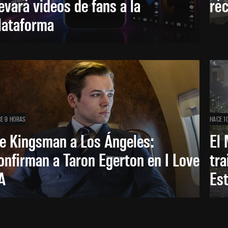
levará videos de fans a la
réc
lataforma
E 9 HORAS
HACE 1
e Kingsman a Los Ángeles:
El 
onfirman a Taron Egerton en I Love
tra
A
Es