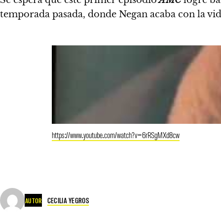
Se espera que este primer episodio
AMC
logre ba
temporada pasada, donde Negan acaba con la vid
https://www.youtube.com/watch?v=6rRSgMXd8cw
CECILIA YEGROS
AUTOR