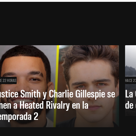
E 22 HORAS
HACE 2
ustice Smith y Charlie Gillespie se
La 
nen a Heated Rivalry en la
de 
emporada 2