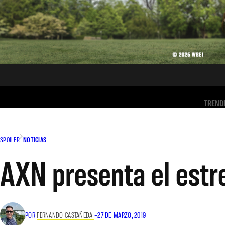
TREND
SPOILER
NOTICIAS
AXN presenta el estr
POR
FERNANDO CASTAÑEDA
–
27 DE MARZO, 2019