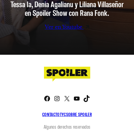
Tessa Ia, Denia Agalianu y Liliana Villaseñor
en Spoiler Show con Rana Fonk.
Ver en Youtube
Facebook
Instagram
X
YouTube
TikTok
CONTACTO
TYC
SOBRE SPOILER
Algunos derechos reservados