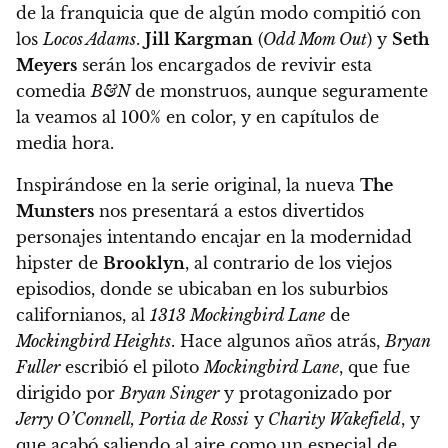
de la franquicia que de algún modo compitió con
los
Locos Adams
.
Jill Kargman
(
Odd Mom Out
) y
Seth
Meyers
serán los encargados de revivir esta
comedia
B&N
de monstruos, aunque seguramente
la veamos al 100% en color, y en capítulos de
media hora.
Inspirándose en la serie original, la nueva
The
Munsters
nos presentará a estos divertidos
personajes intentando encajar en la modernidad
hipster de
Brooklyn
, al contrario de los viejos
episodios, donde se ubicaban en los suburbios
californianos
, al
1313 Mockingbird Lane
de
Mockingbird Heights
. Hace algunos años atrás,
Bryan
Fuller
escribió el piloto
Mockingbird Lane
, que fue
dirigido por
Bryan Singer
y protagonizado por
Jerry O’Connell, Portia de Rossi
y
Charity Wakefield
, y
que acabó saliendo al aire como un especial de