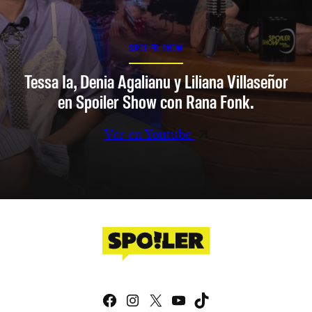
SPOILER SHOW
Tessa Ia, Denia Agalianu y Liliana Villaseñor
en Spoiler Show con Rana Fonk.
Ver en Youtube
Facebook
Instagram
X
YouTube
TikTok