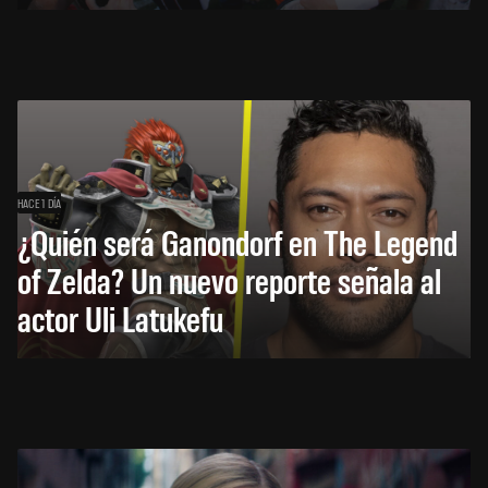
HACE 1 DÍA
¿Quién será Ganondorf en The Legend
of Zelda? Un nuevo reporte señala al
actor Uli Latukefu