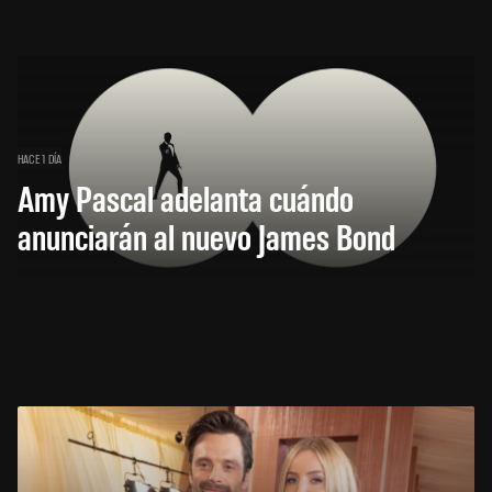
HACE 1 DÍA
Amy Pascal adelanta cuándo
anunciarán al nuevo James Bond