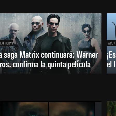
E 6 HORAS
HACE 7
a saga Matrix continuará: Warner
¡Es
ros. confirma la quinta película
el 