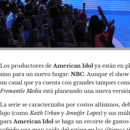
Los productores de
American Idol
ya están en p
sino para un nuevo hogar:
NBC
. Aunque el show
un canal que ya cuenta con grandes tanques co
Fremantle Media
está planeando una nueva versió
La serie se caracterizaba por costos altísimos, d
lujo (como
Keith Urban
y
Jennifer Lopez
) y sus múl
para
American Idol
se haga un recorte de gastos
sufrido una gran caída del rating en los últimos 