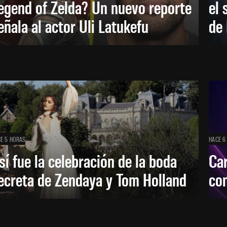
egend of Zelda? Un nuevo reporte
el 
eñala al actor Uli Latukefu
de 
E 5 HORAS
HACE 6
sí fue la celebración de la boda
Car
ecreta de Zendaya y Tom Holland
con