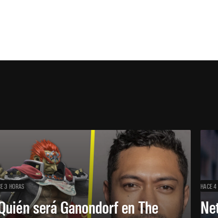
E 3 HORAS
HACE 4
Quién será Ganondorf en The
Net