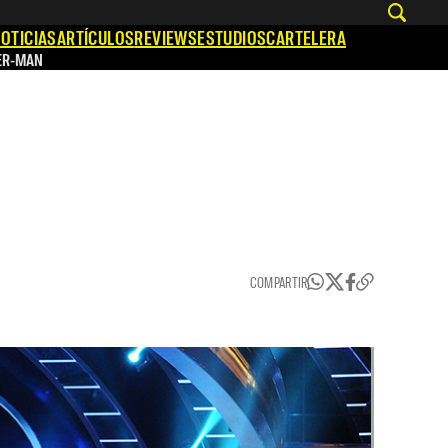
OTICIAS
ARTÍCULOS
REVIEWS
ESTUDIOS
CARTELERA
ER-MAN
COMPARTIR