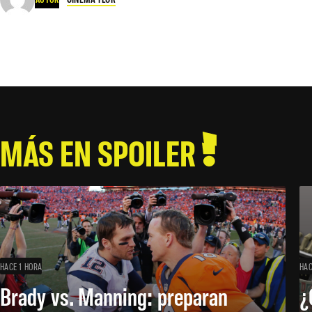
MÁS EN SPOILER
HACE 1 HORA
HAC
Brady vs. Manning: preparan
¿