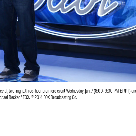
ial, two-night, three-hour premiere event Wednesday, Jan. 7 (8:00-9:00 PM ET/PT) an
ichael Becker / FOX. © 2014 FOX Broadcasting Co.