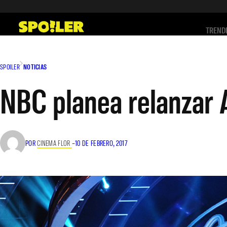
Saltar
al
TREND
contenido
SPOILER
NOTICIAS
NBC planea relanzar 
POR
CINEMA FLOR
–
10 DE FEBRERO, 2017