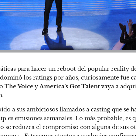
láticas para hacer un reboot del popular reality 
 dominó los ratings por años, curiosamente fue c
mo
The Voice
y
America’s Got Talent
vaya a adqui
n.
ebido a sus ambiciosos llamados a casting que se 
tiples emisiones semanales. Lo más probable, es q
 o se reduzca el compromiso con alguna de sus ot
tiempos-. Estaremos atentos a cualquier confirmac