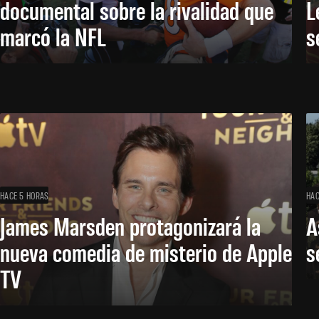
documental sobre la rivalidad que
L
marcó la NFL
s
HACE 5 HORAS
HAC
James Marsden protagonizará la
A
nueva comedia de misterio de Apple
s
TV