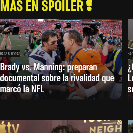
MÁS EN SPOILER
HACE 5 HORAS
HAC
Brady vs. Manning: preparan
¿
documental sobre la rivalidad que
L
marcó la NFL
s