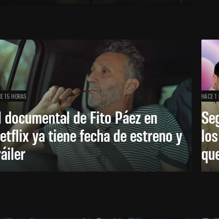
E 15 HORAS
HACE 1 
l documental de Fito Páez en
Se
etflix ya tiene fecha de estreno y
lo
ráiler
que