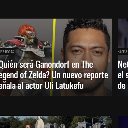
E 7 HORAS
HACE 8
Quién será Ganondorf en The
Net
egend of Zelda? Un nuevo reporte
el 
eñala al actor Uli Latukefu
de 