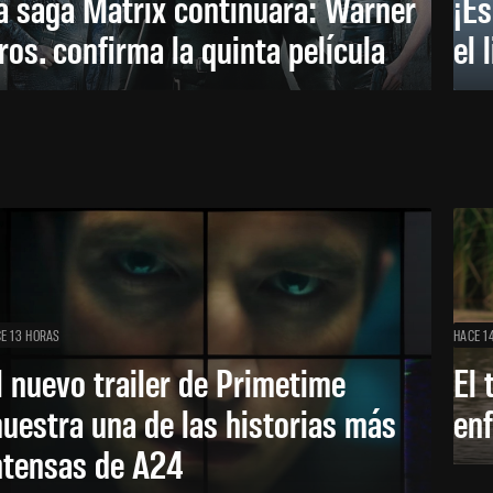
a saga Matrix continuará: Warner
¡Es
ros. confirma la quinta película
el 
E 13 HORAS
HACE 1
l nuevo trailer de Primetime
El 
uestra una de las historias más
enf
ntensas de A24