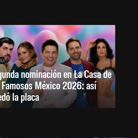
DÍA
gunda nominación en La Casa de
s Famosos México 2026: así
dó la placa