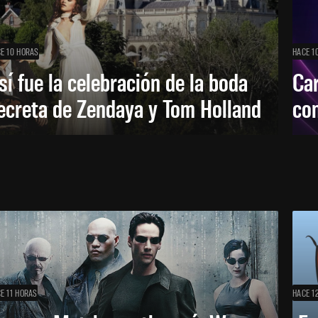
E 10 HORAS
HACE 1
sí fue la celebración de la boda
Car
ecreta de Zendaya y Tom Holland
con
E 11 HORAS
HACE 1