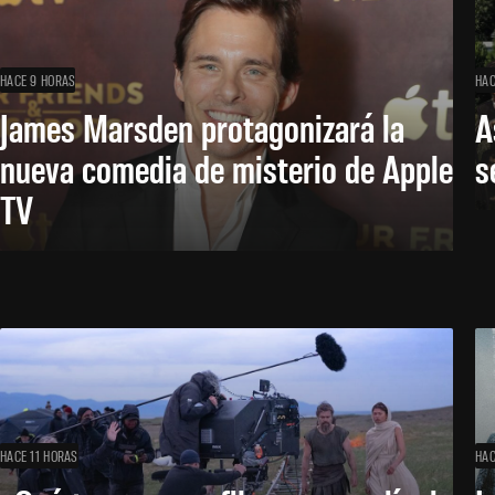
HACE 9 HORAS
HAC
James Marsden protagonizará la
A
nueva comedia de misterio de Apple
s
TV
HACE 11 HORAS
HAC