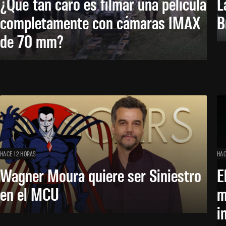
¿Qué tan caro es filmar una película
L
completamente con cámaras IMAX
B
de 70 mm?
HACE 12 HORAS
HAC
Wagner Moura quiere ser Siniestro
E
en el MCU
m
i