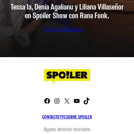
Tessa Ia, Denia Agalianu y Liliana Villaseñor
en Spoiler Show con Rana Fonk.
Ver en Youtube
Facebook
Instagram
X
YouTube
TikTok
CONTACTO
TYC
SOBRE SPOILER
Algunos derechos reservados