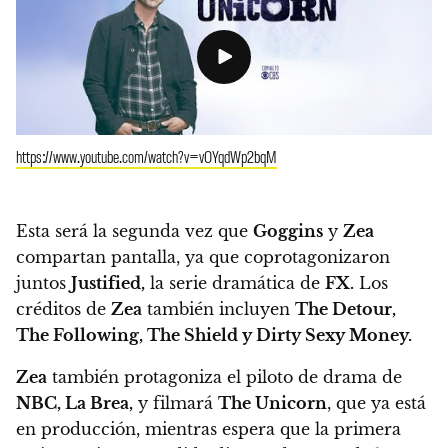
https://www.youtube.com/watch?v=vOYqdWp2bqM
Esta será la segunda vez que
Goggins
y
Zea
compartan pantalla, ya que coprotagonizaron
juntos
Justified,
la serie dramática de
FX.
Los
créditos de
Zea
también incluyen
The Detour,
The Following, The Shield y Dirty Sexy Money.
Zea
también protagoniza el piloto de drama de
NBC, La Brea,
y filmará
The Unicorn
, que ya está
en producción, mientras espera que la primera