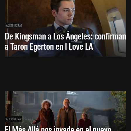
HACE 18 HORAS
De Kingsman a Los Ángeles: confirman
a Taron Egerton en I Love LA
HACE 19 HORAS
El Más Allá nos invade en el nuevo