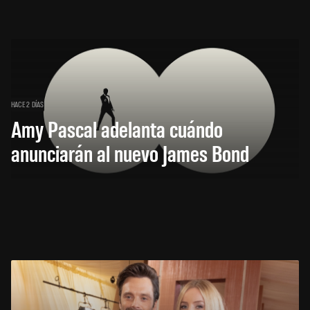
HACE 2 DÍAS
Amy Pascal adelanta cuándo
anunciarán al nuevo James Bond