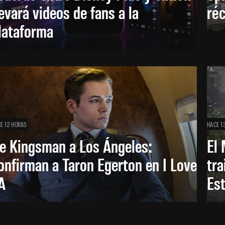
levará videos de fans a la
réc
lataforma
E 12 HORAS
HACE 1
e Kingsman a Los Ángeles:
El 
onfirman a Taron Egerton en I Love
tra
A
Es