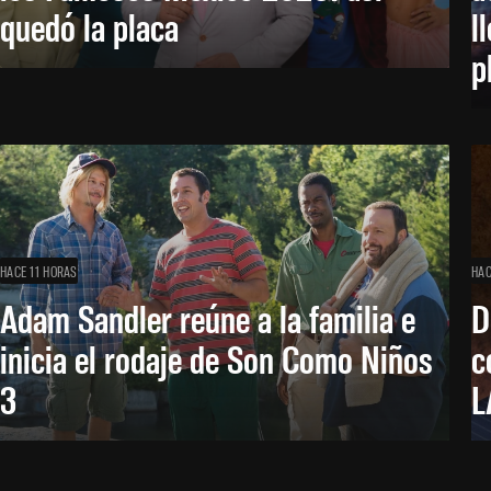
quedó la placa
l
p
HACE 11 HORAS
HAC
Adam Sandler reúne a la familia e
D
inicia el rodaje de Son Como Niños
c
3
L