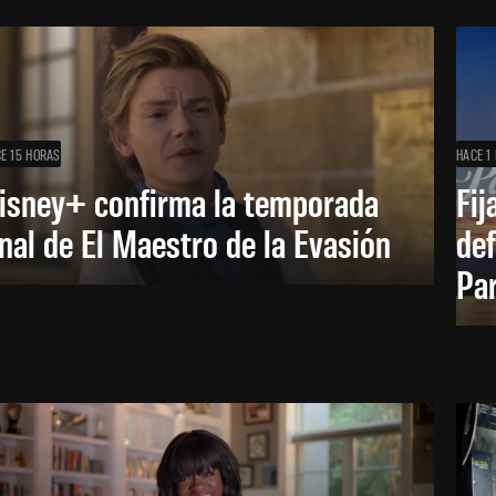
E 15 HORAS
HACE 1 
isney+ confirma la temporada
Fij
inal de El Maestro de la Evasión
def
Pa