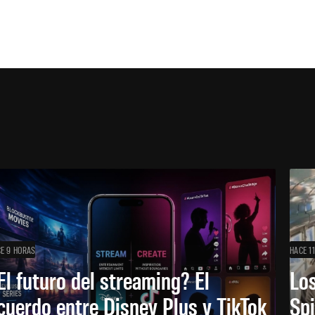
E 9 HORAS
HACE 1
El futuro del streaming? El
Los
cuerdo entre Disney Plus y TikTok
Sp