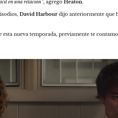
ícil en una relación”
, agregó
Heaton
.
isodios,
David Harbour
dijo anteriormente que 
e esta nueva temporada,
previamente te contamos