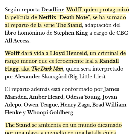
Según reporta
Deadline
,
Wolff
, quien protagonizó
la película de
Netflix “Death Note”
, se ha sumado
al reparto de la serie
The Stand
, adaptación del
libro homónimo de
Stephen King
a cargo de
CBC
All Access.
Wolff
dará vida a
Lloyd Henreid
, un criminal de
rango menor que es ferozmente leal a
Randall
Flagg
, aka
The Dark Man
, quien será interpretado
por
Alexander Skarsgård
(Big Little Lies).
El reparto además está conformado por
James
Marsden, Amber Heard, Odessa Young, Jovan
Adepo, Owen Teague, Henry Zaga, Brad William
Henke
y
Whoopi Goldberg
.
The Stand
se ambienta en un mundo diezmado
por una plaga y envuelto en una batalla épica