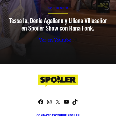
SPOILER SHOW
Tessa Ia, Denia Agalianu y Liliana Villaseñor
en Spoiler Show con Rana Fonk.
Ver en Youtube
Facebook
Instagram
X
YouTube
TikTok
CONTACTO
TYC
SOBRE SPOILER