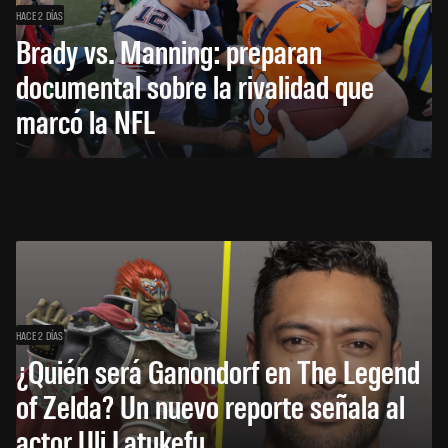
HACE 2 DÍAS
Brady vs. Manning: preparan
documental sobre la rivalidad que
marcó la NFL
HACE 2 DÍAS
¿Quién será Ganondorf en The Legend
of Zelda? Un nuevo reporte señala al
actor Uli Latukefu