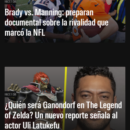
HACE 1 DÍA
Brady vs. Manning: preparan
documental sobre la rivalidad que
marcó la NFL
HACE 1 DÍA
¿Quién será Ganondorf en The Legend
of Zelda? Un nuevo reporte señala al
actor Uli Latukefu