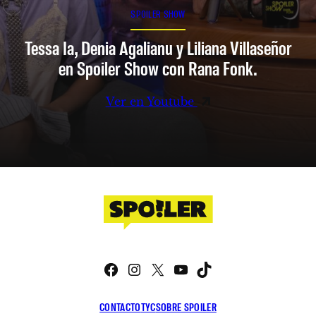
SPOILER SHOW
Tessa Ia, Denia Agalianu y Liliana Villaseñor
en Spoiler Show con Rana Fonk.
Ver en Youtube
Facebook
Instagram
X
YouTube
TikTok
CONTACTO
TYC
SOBRE SPOILER