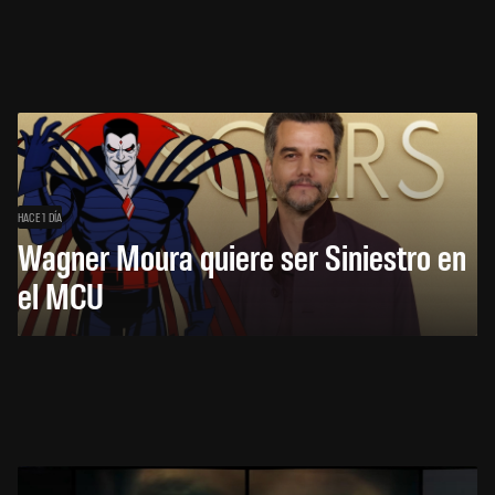
HACE 1 DÍA
Wagner Moura quiere ser Siniestro en
el MCU