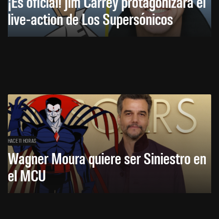
¡Es oficial! Jim Carrey protagonizará el
live-action de Los Supersónicos
HACE 11 HORAS
Wagner Moura quiere ser Siniestro en
el MCU