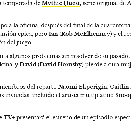
da temporada de
Mythic Quest
, serie original de
A
po a la oficina, después del final de la cuarenten
ansión épica
, pero
Ian
(
Rob McElhenney
) y el r
ón del juego.
enta algunos problemas sin resolver de su pasado,
icina, y
David
(
David Hornsby
) pierde a otra mu
miembros del reparto
Naomi Ekperigin
,
Caitli
as invitadas, incluido el artista multiplatino
Snoop
e TV+
presentará
el estreno de un episodio especi