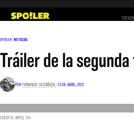
Saltar
al
TREND
contenido
SPOILER
NOTICIAS
Tráiler de la segund
POR
FERNANDO CASTAÑEDA
–
13 DE ABRIL, 2021
CRÉDITO: APPLE TV+