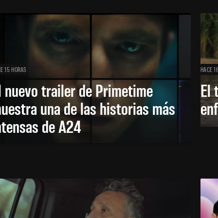
E 15 HORAS
HACE 1
l nuevo trailer de Primetime
El 
uestra una de las historias más
enf
ntensas de A24