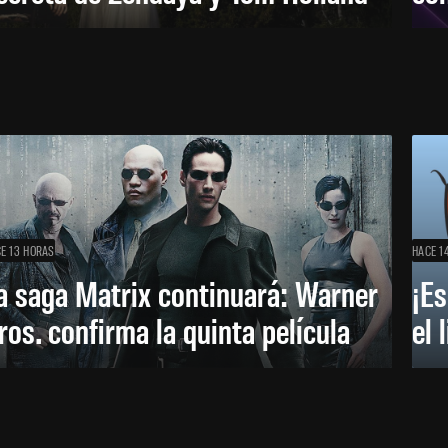
E 13 HORAS
HACE 1
a saga Matrix continuará: Warner
¡Es
ros. confirma la quinta película
el 