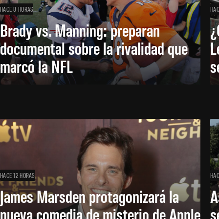
HACE 8 HORAS
HAC
Brady vs. Manning: preparan
¿
documental sobre la rivalidad que
L
marcó la NFL
s
HACE 12 HORAS
HAC
James Marsden protagonizará la
A
nueva comedia de misterio de Apple
s