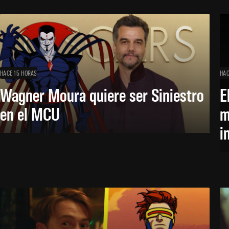
HACE 15 HORAS
HAC
Wagner Moura quiere ser Siniestro
E
en el MCU
m
i