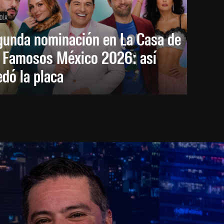
DÍA
gunda nominación en La Casa de
s Famosos México 2026: así
dó la placa