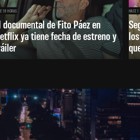
E 18 HORAS
HACE 1 
l documental de Fito Páez en
Se
etflix ya tiene fecha de estreno y
lo
ráiler
que