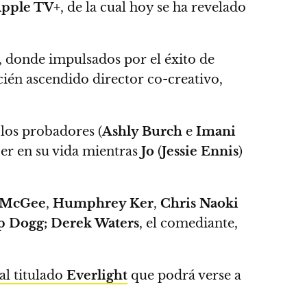
pple TV+
, de la cual hoy se ha revelado
a, donde
impulsados por el éxito de
ecién ascendido director co-creativo,
 los probadores (
Ashly Burch
e
Imani
jer en su vida mientras
Jo
(
Jessie Ennis
)
n McGee
,
Humphrey Ker
,
Chris Naoki
 Dogg; Derek Waters
, el comediante,
al titulado
Everlight
que podrá verse a