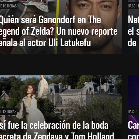
E 10 HORAS
HACE 1
Quién será Ganondorf en The
Net
egend of Zelda? Un nuevo reporte
el 
eñala al actor Uli Latukefu
de 
E 12 HORAS
HACE 1
sí fue la celebración de la boda
Car
ecreta de Zendaya y Tom Holland
con