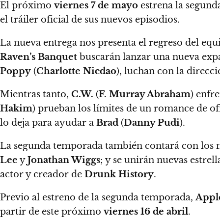
El próximo
viernes
7 de mayo
estrena la segun
el tráiler oficial de sus nuevos episodios.
La nueva entrega nos presenta el regreso del equi
Raven’s Banquet
buscarán lanzar una nueva exp
Poppy
(
Charlotte Nicdao
), luchan con la direcci
Mientras tanto,
C.W.
(
F. Murray Abraham
) enfr
Hakim
) prueban los límites de un romance de of
lo deja para ayudar a
Brad
(
Danny Pudi
).
La segunda temporada también contará con los 
Lee
y
Jonathan Wiggs
;
y se unirán nuevas estrell
actor y creador de
Drunk History
.
Previo al estreno de la segunda temporada,
Appl
partir de este próximo
viernes 16 de abril
.