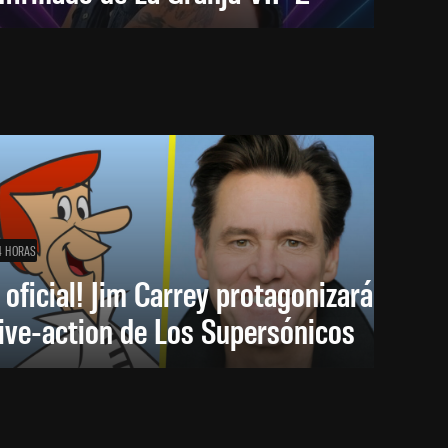
4 HORAS
 oficial! Jim Carrey protagonizará
live-action de Los Supersónicos