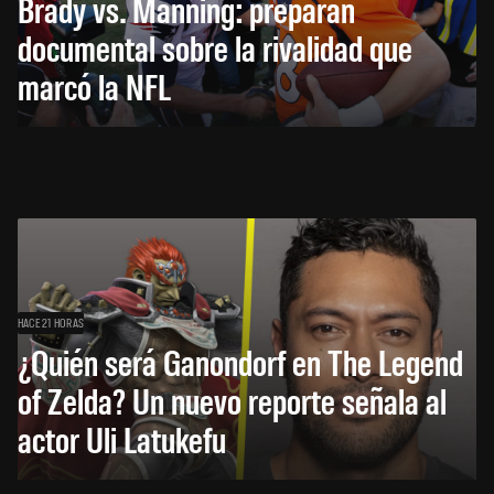
Brady vs. Manning: preparan
documental sobre la rivalidad que
marcó la NFL
HACE 21 HORAS
¿Quién será Ganondorf en The Legend
of Zelda? Un nuevo reporte señala al
actor Uli Latukefu