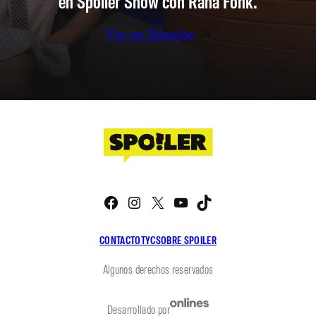
en Spoiler Show con Rana Fonk.
Ver en Youtube
Facebook
Instagram
X
YouTube
TikTok
CONTACTO
TYC
SOBRE SPOILER
Algunos derechos reservados
Desarrollado por