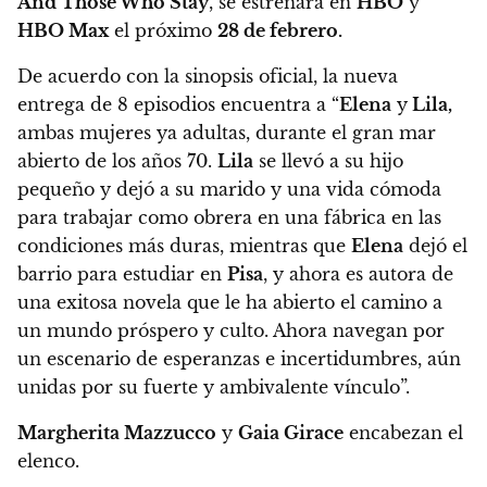
And Those Who Stay
,
se estrenará en
HBO
y
HBO Max
el próximo
28 de febrero.
De acuerdo con la sinopsis oficial, la nueva
entrega de 8 episodios encuentra a “
Elena
y
Lila,
ambas mujeres ya adultas, durante el gran mar
abierto de los años 70.
Lila
se llevó a su hijo
pequeño y dejó a su marido y una vida cómoda
para trabajar como obrera en una fábrica en las
condiciones más duras, mientras que
Elena
dejó el
barrio para estudiar en
Pisa
, y ahora es autora de
una exitosa novela que le ha abierto el camino a
un mundo próspero y culto.
Ahora navegan por
un escenario de esperanzas e incertidumbres, aún
unidas por su fuerte y ambivalente vínculo”.
Margherita Mazzucco
y
Gaia Girace
encabezan el
elenco.