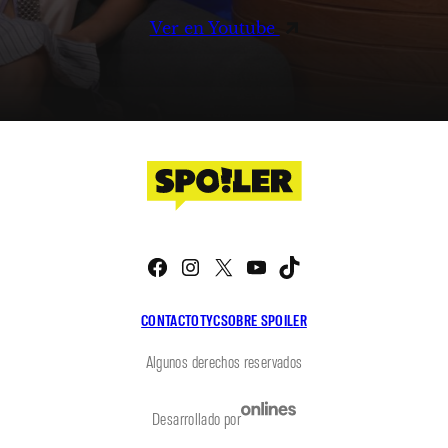
Ver en Youtube
Facebook
Instagram
X
YouTube
TikTok
CONTACTO
TYC
SOBRE SPOILER
Algunos derechos reservados
Desarrollado por