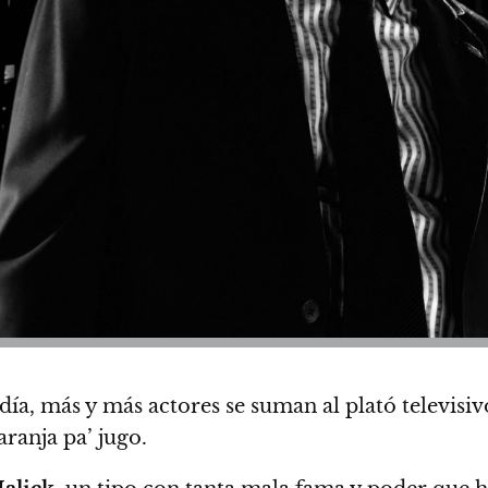
 día, más y más actores se suman al plató televisi
ranja pa’ jugo.