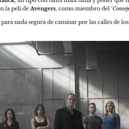
alick
, un tipo con tanta mala fama y poder que 
en la peli de
Avengers
, como miembro del ‘
Consej
para nada segura de caminar por las calles de los