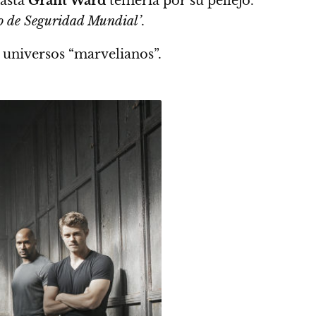
hasta
Grant Ward
temería por su pellejo.
o de Seguridad Mundial’
.
 universos “marvelianos”.