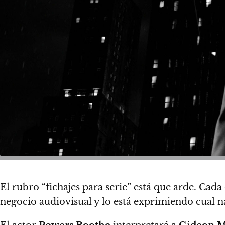
El rubro “fichajes para serie” está que arde. Cada
negocio audiovisual y lo está exprimiendo cual na