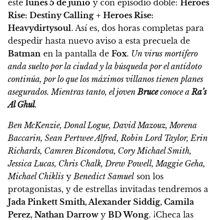
este
lunes 5 de junio
y con episodio doble:
Heroes
Rise: Destiny Calling
+
Heroes Rise:
Heavydirtysoul
. Así es, dos horas completas para
despedir hasta nuevo aviso a esta precuela de
Batman
en la pantalla de
Fox
.
Un virus mortífero
anda suelto por la ciudad y la búsqueda por el antídoto
continúa, por lo que los máximos villanos tienen planes
asegurados. Mientras tanto, el joven
Bruce
conoce a
Ra’s
Al Ghul
.
Ben McKenzie, Donal Logue, David Mazouz, Morena
Baccarin, Sean Pertwee Alfred, Robin Lord Taylor, Erin
Richards, Camren Bicondova, Cory Michael Smith,
Jessica Lucas, Chris Chalk, Drew Powell, Maggie Geha,
Michael Chiklis
y
Benedict Samuel
son los
protagonistas, y de estrellas invitadas tendremos a
Jada Pinkett Smith, Alexander Siddig, Camila
Perez, Nathan Darrow
y
BD Wong
. ¡Checa las