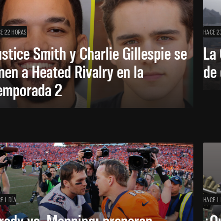
E 22 HORAS
HACE 2
ustice Smith y Charlie Gillespie se
La 
nen a Heated Rivalry en la
de 
emporada 2
E 1 DÍA
HACE 1 
rady vs. Manning: preparan
¿Q