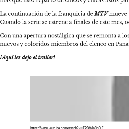
más que listo reparto de chicos y chicas listos para
La continuación de la franquicia de
MTV
mueve s
Cuando la serie se estrene a finales de este mes,
Con una apertura nostálgica que se remonta a los 
nuevos y coloridos miembros del elenco en Pana
¡Aquí les dejo el trailer!
https://www.youtube.com/watch?v=FPBV4o8hQjE