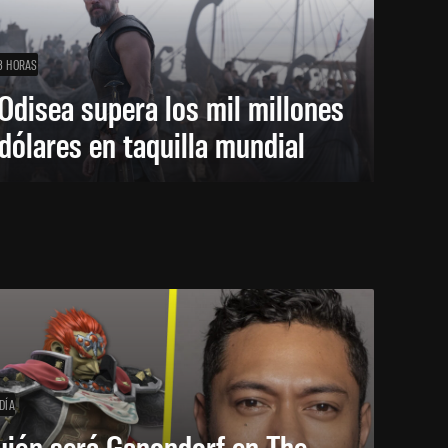
3 HORAS
Odisea supera los mil millones
dólares en taquilla mundial
DÍA
uién será Ganondorf en The