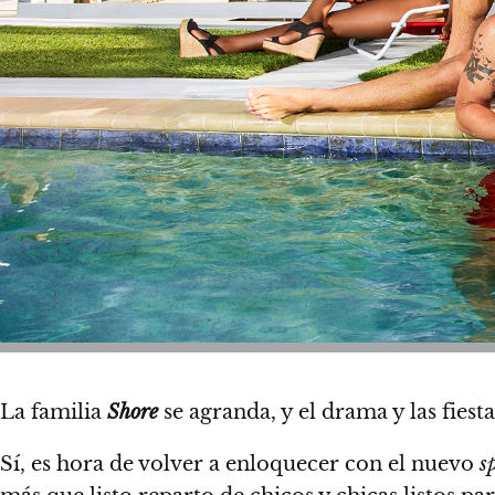
La familia
Shore
se agranda, y el drama y las fiest
Sí, es hora de volver a enloquecer con el nuevo
s