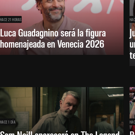
HACE 21 HORAS
HAC
Luca Guadagnino será la figura
J
homenajeada en Venecia 2026
u
t
HACE 1 DÍA
HAC
Sam Neill aparecerá en The Legend
B