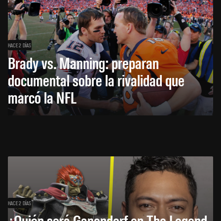
HACE 2 DÍAS
Brady vs. Manning: preparan
documental sobre la rivalidad que
marcó la NFL
HACE 2 DÍAS
¿Quién será Ganondorf en The Legend