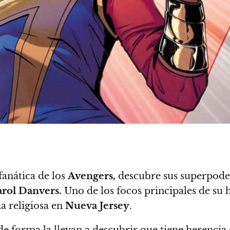
fanática de los
Avengers,
descubre sus superpode
rol Danvers.
Uno de los focos principales de su 
a religiosa en
Nueva Jersey
.
de forma la llevan a descubrir que tiene herencia