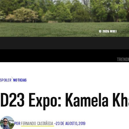
TREND
SPOILER
NOTICIAS
D23 Expo: Kamela Kha
POR
FERNANDO CASTAÑEDA
–
23 DE AGOSTO, 2019