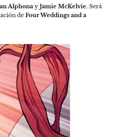
ian Alphona
y
Jamie McKelvie
.
Será
ptación de
Four Weddings and a