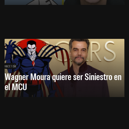
HACE 1 DÍA
Wagner Moura quiere ser Siniestro en
el MCU