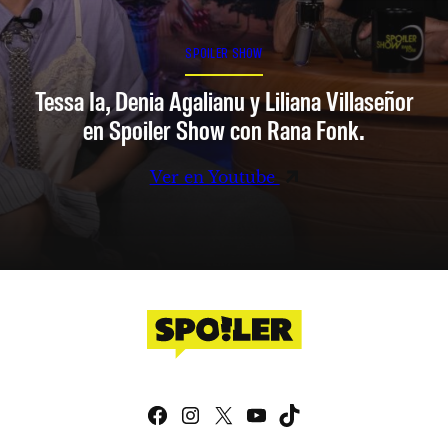
SPOILER SHOW
Tessa Ia, Denia Agalianu y Liliana Villaseñor
en Spoiler Show con Rana Fonk.
Ver en Youtube
Facebook
Instagram
X
YouTube
TikTok