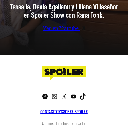
Tessa Ia, Denia Agalianu y Liliana Villaseñor
en Spoiler Show con Rana Fonk.
Ver en Youtube
Facebook
Instagram
X
YouTube
TikTok
CONTACTO
TYC
SOBRE SPOILER
Algunos derechos reservados