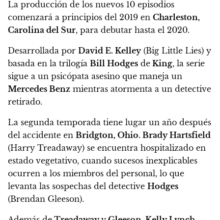
La producción de los nuevos 10 episodios
comenzará a principios del 2019 en
Charleston,
Carolina del Sur
, para debutar hasta el 2020.
Desarrollada por
David E. Kelley
(Big Little Lies) y
basada en la trilogía
Bill Hodges
de
King
,
la serie
sigue a un psicópata asesino que maneja un
Mercedes Benz
mientras atormenta a un detective
retirado.
La segunda temporada tiene lugar un año después
del accidente en
Bridgton, Ohio.
Brady Hartsfield
(Harry Treadaway) se encuentra hospitalizado en
estado vegetativo, cuando sucesos inexplicables
ocurren a los miembros del personal, lo que
levanta las sospechas del detective
Hodges
(Brendan Gleeson).
Además de
Treadaway
y
Gleeson, Kelly Lynch,