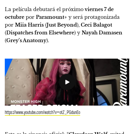
La película
debutará el próximo
viernes 7 de
octubre
por
Paramount+
y será protagonizada
por
Miia Harris
(
Just Beyond
),
Ceci Balagot
(
Dispatches from Elsewhere
) y
Nayah Damasen
(
Grey’s Anatomy
).
https://www.youtube.com/watch?v=otZ_PGdunEo