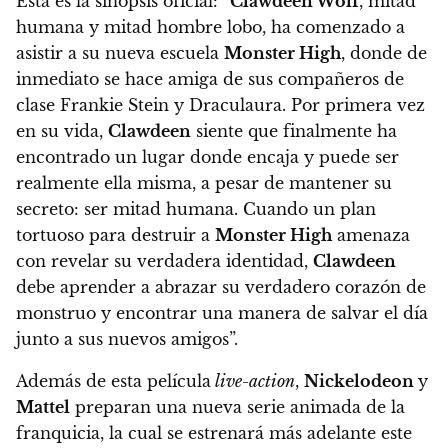
Esta es la sinopsis oficial: “
Clawdeen Wolf
, mitad
humana y mitad hombre lobo, ha comenzado a
asistir a su nueva escuela
Monster High
, donde de
inmediato se hace amiga de sus compañeros de
clase Frankie Stein y Draculaura. P
or primera vez
en su vida,
Clawdeen
siente que finalmente ha
encontrado un lugar donde encaja y puede ser
realmente ella misma, a pesar de mantener su
secreto: ser mitad humana.
Cuando un plan
tortuoso para destruir a
Monster High
amenaza
con revelar su verdadera identidad,
Clawdeen
debe aprender a abrazar su verdadero corazón de
monstruo y encontrar una manera de salvar el día
junto a sus nuevos amigos”.
Además de esta película
live-action
,
Nickelodeon
y
Mattel
preparan una nueva serie animada de la
franquicia, la cual se estrenará más adelante este