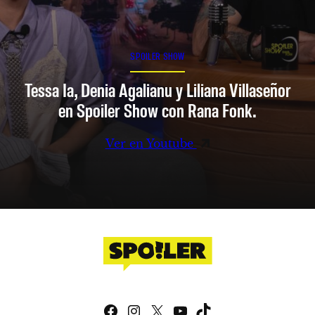
SPOILER SHOW
Tessa Ia, Denia Agalianu y Liliana Villaseñor
en Spoiler Show con Rana Fonk.
Ver en Youtube
Facebook
Instagram
X
YouTube
TikTok