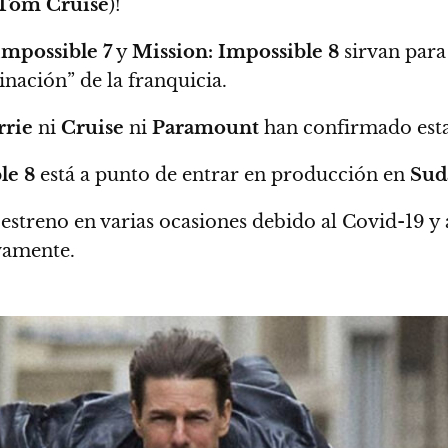
Tom Cruise
)!
Impossible 7
y
Mission: Impossible 8
sirvan para 
nación” de la franquicia.
rrie
ni
Cruise
ni
Paramount
han confirmado esta
le 8
está a punto de entrar en producción en
Sud
estreno en varias ocasiones debido al Covid-19 y
ivamente.