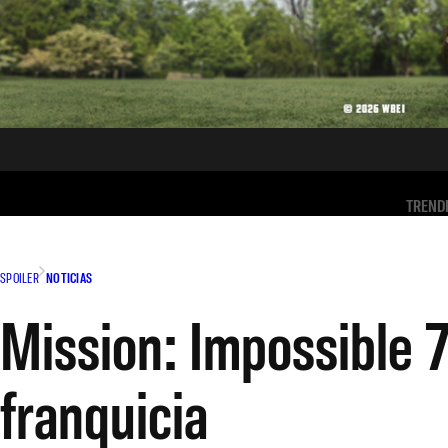
TREND
SPOILER
NOTICIAS
Mission: Impossible 7
franquicia