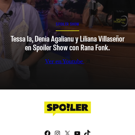
SPOILER SHOW
Tessa Ia, Denia Agalianu y Liliana Villaseñor
en Spoiler Show con Rana Fonk.
Ver en Youtube
Facebook
Instagram
X
YouTube
TikTok