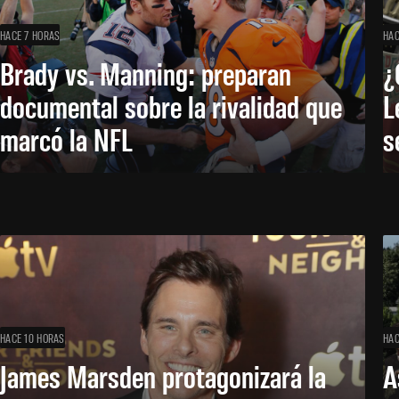
HACE 7 HORAS
HAC
Brady vs. Manning: preparan
¿
documental sobre la rivalidad que
L
marcó la NFL
s
HACE 10 HORAS
HAC
James Marsden protagonizará la
A