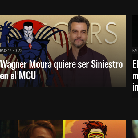
HACE 14 HORAS
HAC
Wagner Moura quiere ser Siniestro
E
en el MCU
m
i