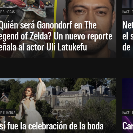
E 8 HORAS
HACE 1
Quién será Ganondorf en The
Net
egend of Zelda? Un nuevo reporte
el 
eñala al actor Uli Latukefu
de 
E 11 HORAS
HACE 1
sí fue la celebración de la boda
Car