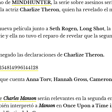
no de
MINDHUNTER
,
la serie sobre asesinos se
la actriz
Charlize Theron
, quien ha revelado el 
ueva película junto a
Seth Rogen, Long Shot
, l
ie
y ella no tuvo el reparo de revelar que la seg
negado las declaraciones de
Charlize Theron.
3254814996144128
que cuenta
Anna Torv, Hannah Gross, Cameron
de
Charles Manson
serán relevantes en la segunda e
bién interpretó a
Manson
en
Once Upon a Time 