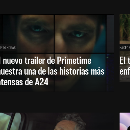
E 14 HORAS
HACE 1
l nuevo trailer de Primetime
El 
uestra una de las historias más
enf
ntensas de A24