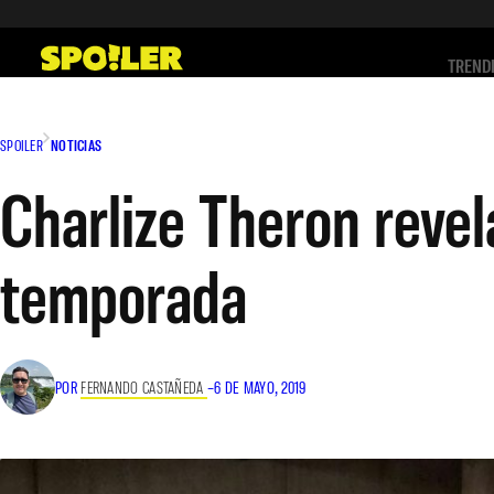
Saltar
al
TREND
contenido
SPOILER
NOTICIAS
Charlize Theron revel
temporada
POR
FERNANDO CASTAÑEDA
–
6 DE MAYO, 2019