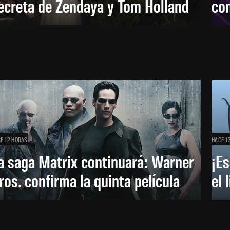
ecreta de Zendaya y Tom Holland
con
E 12 HORAS
HACE 1
a saga Matrix continuará: Warner
¡Es
ros. confirma la quinta película
el 