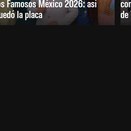
os Famosos México 2026: así
co
uedó la placa
de