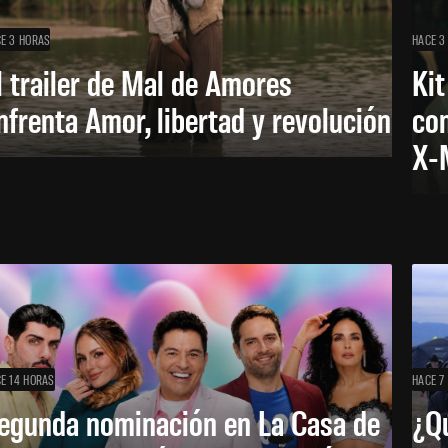
E 3 HORAS
HACE 3
l trailer de Mal de Amores
Kit
nfrenta Amor, libertad y revolución
con
X-
E 14 HORAS
HACE 7
egunda nominación en La Casa de
¿Qu