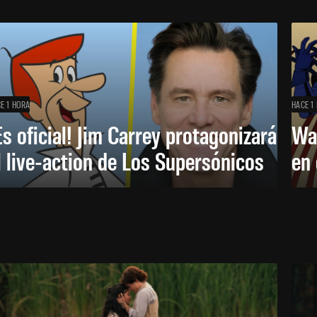
E 1 HORA
HACE 1
Es oficial! Jim Carrey protagonizará
Wa
l live-action de Los Supersónicos
en