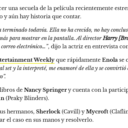
er una secuela de la película recientemente estr
 y aún hay historia que contar.
ha terminado todavía. Ella no ha crecido, no hay conclu
más para mostrar en la pantalla.
Al director
Harry [Br
 correo electrónico…”
, dijo la actriz en entrevista co
tertainment Weekly
que rápidamente
Enola
se 
l set y la interpreté, me enamoré de ella y se convirtió
o”.
 libros de
Nancy Springer
y cuenta con la partic
in
(Peaky Blinders).
 sus hermanos,
Sherlock
(Cavill) y
Mycroft
(Clafli
r el caso en sus manos y resolverlo.