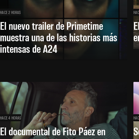
HACE 2 HORAS
HAC
El nuevo trailer de Primetime
E
muestra una de las historias más
e
intensas de A24
HACE 4 HORAS
HAC
El documental de Fito Páez en
S