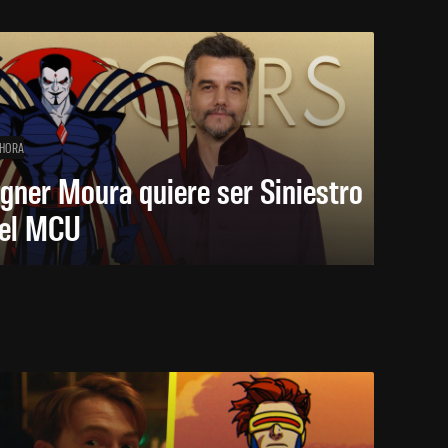
 HORA
gner Moura quiere ser Siniestro
 el MCU