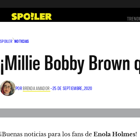
Saltar
al
TREND
contenido
SPOILER
NOTICIAS
¡Millie Bobby Brown q
POR
BRENDA AMADOR
–
25 DE SEPTIEMBRE, 2020
¡Buenas noticias para los fans de
Enola Holmes
!