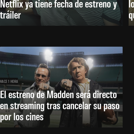
Netflix ya tiene fecha de estreno y
l
tráiler
q
HACE 1 HORA
El estreno de Madden será directo
en streaming tras cancelar su paso
por los cines