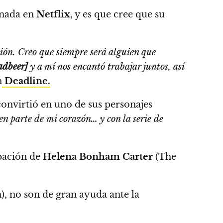
enada en
Netflix
,
y es que cree que su
sión. Creo que siempre será alguien que
adbeer]
y a mí nos encantó trabajar juntos, así
n
Deadline.
convirtió en uno de sus personajes
 en parte de mi corazón… y con la serie de
ipación de
Helena Bonham Carter
(The
n),
no son de gran ayuda ante la