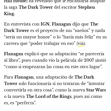
Hill House
) ha revelado que le encantaría adaptar
la saga
The Dark Tower
del escritor
Stephen
King
.
En entrevista con
IGN
,
Flanagan
dijo que
The
Dark Tower
es el proyecto de sus “sueños” y nada
“sería un mayor honor” o lo “haría más feliz” en su
carrera que “poder trabajar en eso” (
vía
).
Flanagan
explicó que su adaptación “se parecería
al libro”
, pues cuando vio la película de 2007 sintió
“como si empezaran las cosas en este otro lugar”.
Para
Flanagan
, una adaptación de
The Dark
Tower
solo funcionaría si no trataran de “intentar
convertirla en otra cosa”, como la nueva
Star Wars
o la nueva
The Lord of the Rings
, pues así como
es, es “perfecta”.