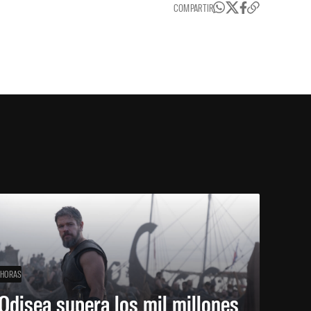
COMPARTIR
 HORAS
Odisea supera los mil millones