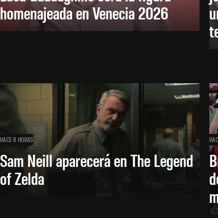
homenajeada en Venecia 2026
u
t
HACE 8 HORAS
HAC
Sam Neill aparecerá en The Legend
B
of Zelda
d
m