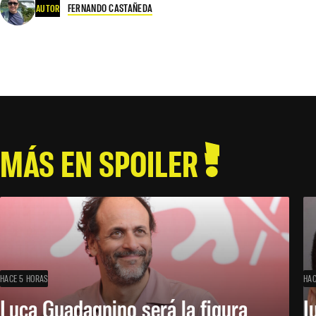
FERNANDO CASTAÑEDA
AUTOR
MÁS EN SPOILER
HACE 5 HORAS
HAC
Luca Guadagnino será la figura
J