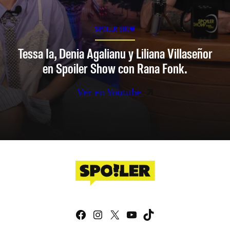
SPOILER SHOW
Tessa Ia, Denia Agalianu y Liliana Villaseñor
en Spoiler Show con Rana Fonk.
Ver en Youtube
Facebook
Instagram
X
YouTube
TikTok