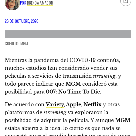
POR
BRENDA AMADOR
26 DE OCTUBRE, 2020
CRÉDITO: MGM
Mientras la pandemia del COVID-19 continúa,
muchos estudios han considerado vender sus
películas a servicios de transmisión
streaming
, y
todo parece indicar que
MGM
consideró esta
posibilidad para
007: No Time To Die.
De acuerdo con
Variety
, Apple, Netflix
y otras
plataformas de
streaming
ya exploraron la
posibilidad de adquirir la película. Y
aunque
MGM
estaba abierta a la idea, lo cierto es que nada se
concretó, pues el estudio buscaba un trato de unos