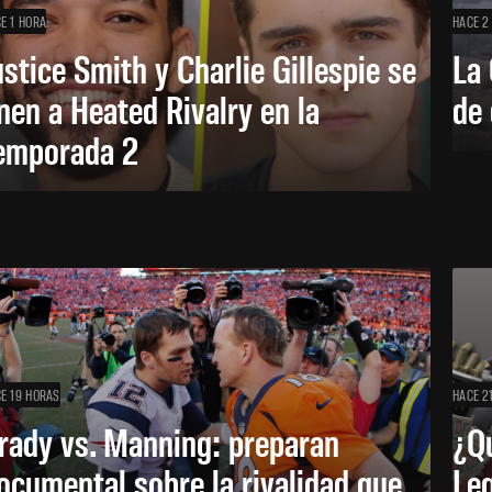
E 1 HORA
HACE 2
ustice Smith y Charlie Gillespie se
La 
nen a Heated Rivalry en la
de 
emporada 2
E 19 HORAS
HACE 2
rady vs. Manning: preparan
¿Q
ocumental sobre la rivalidad que
Leg