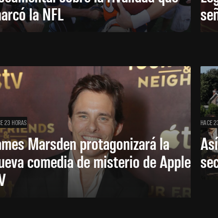
arcó la NFL
señ
E 23 HORAS
HACE 2
ames Marsden protagonizará la
Así
ueva comedia de misterio de Apple
se
V