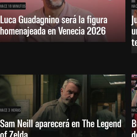
HACE 18 MINUTOS
HAC
Luca Guadagnino será la figura
J
homenajeada en Venecia 2026
u
t
HACE 3 HORAS
HAC
Sam Neill aparecerá en The Legend
B
of Zelda
d