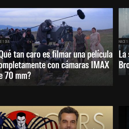
E 1 DÍA
HACE 1 
Qué tan caro es filmar una película
La 
ompletamente con cámaras IMAX
Bro
e 70 mm?