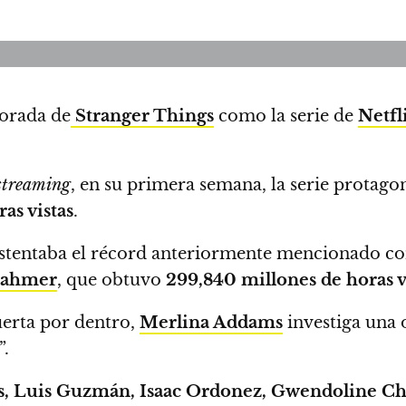
porada de
Stranger Things
como
la serie de
Netfl
treaming
, en su primera semana, la serie protag
as vistas
.
stentaba el récord anteriormente mencionado c
ahmer
, que obtuvo
299,840 millones de horas v
uerta por dentro,
Merlina Addams
investiga una 
”.
s, Luis Guzmán, Isaac Ordonez, Gwendoline Chri