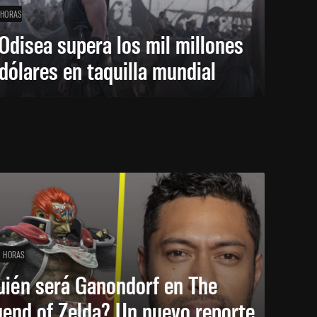
 HORAS
Odisea supera los mil millones
dólares en taquilla mundial
1 HORAS
uién será Ganondorf en The
end of Zelda? Un nuevo reporte