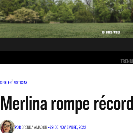
TREND
SPOILER
NOTICIAS
Merlina rompe récord
POR
BRENDA AMADOR
–
29 DE NOVIEMBRE, 2022