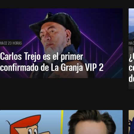
HACE 23 HORAS
HAC
Carlos Trejo es el primer
¿
confirmado de La Granja VIP 2
c
d