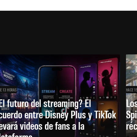
E 13 HORAS
HACE 1
El futuro del streaming? El
Los
cuerdo entre Disney Plus y TikTok
Sp
levará videos de fans a la
réc
lataforma