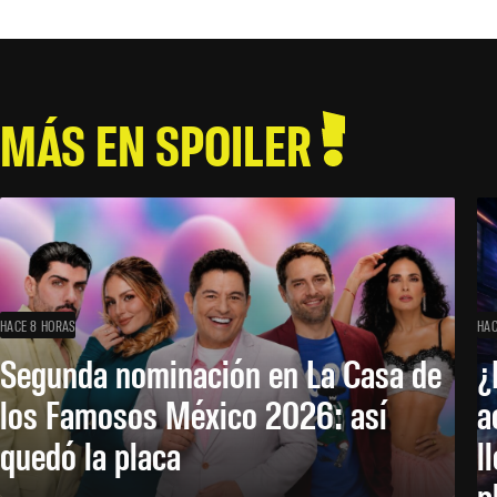
MÁS EN SPOILER
HACE 8 HORAS
HAC
Segunda nominación en La Casa de
¿
los Famosos México 2026: así
a
quedó la placa
l
p