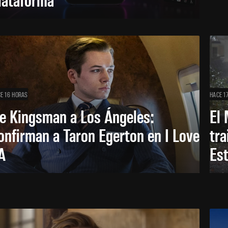
E 16 HORAS
HACE 1
e Kingsman a Los Ángeles:
El 
onfirman a Taron Egerton en I Love
tra
A
Es