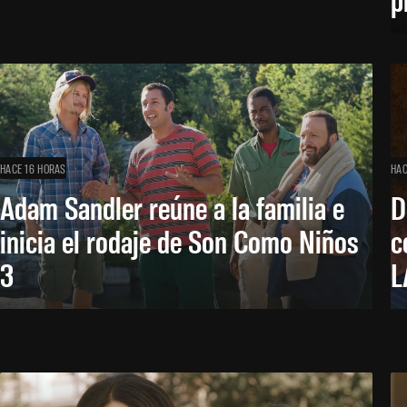
HACE 16 HORAS
HAC
Adam Sandler reúne a la familia e
D
inicia el rodaje de Son Como Niños
c
3
L