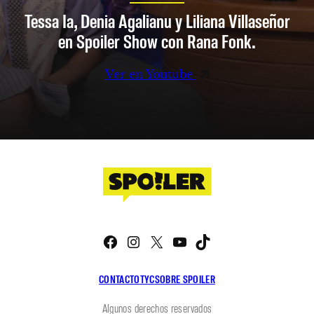
Tessa Ia, Denia Agalianu y Liliana Villaseñor
en Spoiler Show con Rana Fonk.
Ver en Youtube
Facebook
Instagram
X
YouTube
TikTok
CONTACTO
TYC
SOBRE SPOILER
Algunos derechos reservados