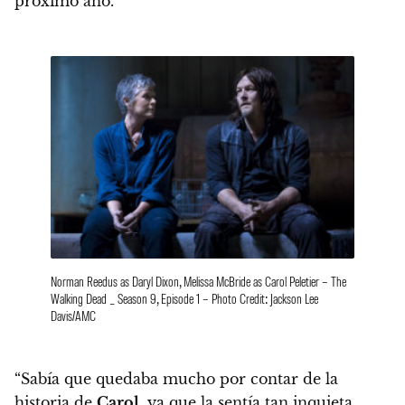
próximo año.
Norman Reedus as Daryl Dixon, Melissa McBride as Carol Peletier – The
Walking Dead _ Season 9, Episode 1 – Photo Credit: Jackson Lee
Davis/AMC
“Sabía que quedaba mucho por contar de la
historia de
Carol
, ya que la sentía tan inquieta