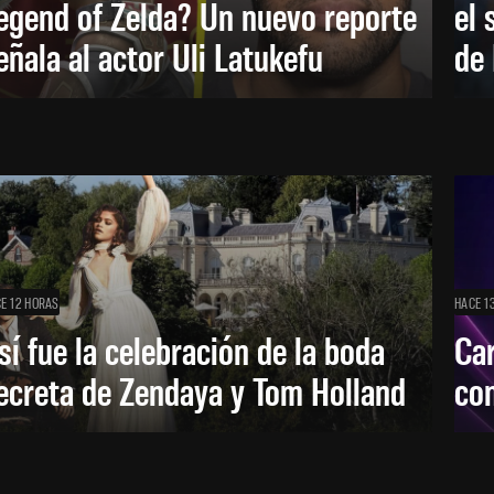
egend of Zelda? Un nuevo reporte
el 
eñala al actor Uli Latukefu
de 
E 12 HORAS
HACE 1
sí fue la celebración de la boda
Car
ecreta de Zendaya y Tom Holland
con