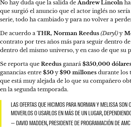
No hay duda que la salida de
Andrew Lincoln
ha
que surgió el anuncio que el actor inglés no serí
serie,
todo ha cambiado y para no volver a perder
De acuerdo a
THR,
Norman Reedus
(Daryl)
y
Me
contrato por tres años más para seguir dentro de 
dentro del mismo universo, y en caso de que su p
Se reporta que
Reedus
ganará
$350,000 dólare
ganancias entre
$50
y
$90 millones
durante los 
que está muy alejada de lo que su compañero obt
en la segunda temporada.
LAS OFERTAS QUE HICIMOS PARA NORMAN Y MELISSA SON O
MOVERLOS O USARLOS EN MÁS DE UN LUGAR, DEPENDIENDO
— DAVID MADDEN, PRESIDENTE DE PROGRAMACIÓN DE AMC