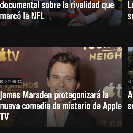
documental sobre la rivalidad que
L
marcó la NFL
s
HACE 12 HORAS
HAC
James Marsden protagonizará la
A
nueva comedia de misterio de Apple
s
TV