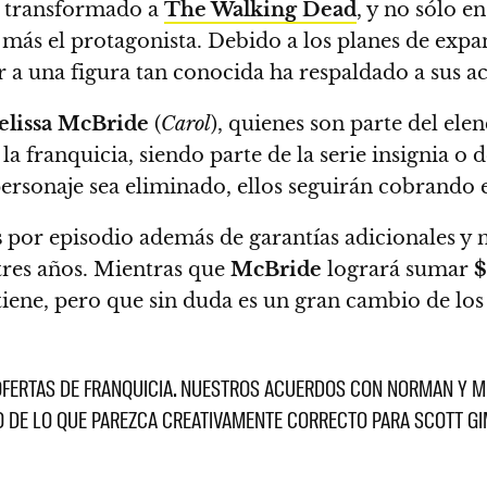
 transformado a
The Walking Dead
, y no sólo e
a más el protagonista. Debido a los planes de exp
 a una figura tan conocida ha respaldado a sus ac
lissa McBride
(
Carol
), quienes son parte del el
la franquicia,
siendo parte de la serie insignia o 
ersonaje sea eliminado, ellos seguirán cobrando e
s
por episodio
además de garantías adicionales y 
tres años.
Mientras que
McBride
logrará sumar
$
iene, pero que sin duda es un gran cambio de lo
FERTAS DE FRANQUICIA. NUESTROS ACUERDOS CON NORMAN Y ME
 DE LO QUE PAREZCA CREATIVAMENTE CORRECTO PARA SCOTT GIM