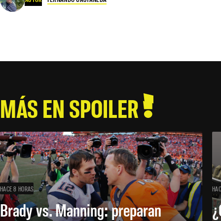
MÁS EN SPOILER
HACE 8 HORAS
HAC
Brady vs. Manning: preparan
¿