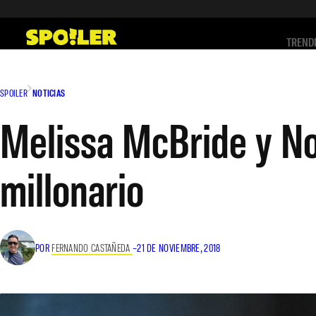
Saltar
al
TREND
contenido
SPOILER
NOTICIAS
Melissa McBride y N
millonario
POR
FERNANDO CASTAÑEDA
–
21 DE NOVIEMBRE, 2018