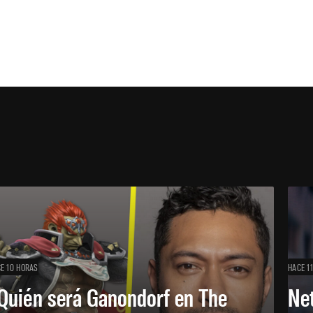
E 10 HORAS
HACE 1
Quién será Ganondorf en The
Net