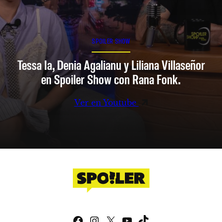
SPOILER SHOW
Tessa Ia, Denia Agalianu y Liliana Villaseñor
en Spoiler Show con Rana Fonk.
Ver en Youtube
Facebook
Instagram
X
YouTube
TikTok