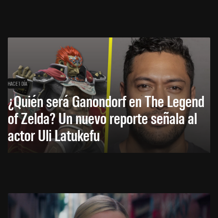
HACE 1 DÍA
¿Quién será Ganondorf en The Legend
of Zelda? Un nuevo reporte señala al
actor Uli Latukefu