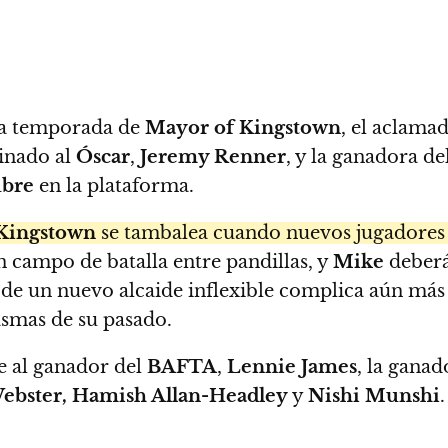
rta temporada de
Mayor of Kingstown
, el aclam
minado al
Óscar
,
Jeremy Renner
, y la ganadora 
ubre
en la plataforma.
Kingstown
se tambalea cuando nuevos jugadores 
 campo de batalla entre pandillas, y
Mike
deberá
a de un nuevo alcaide inflexible complica aún más
asmas de su pasado.
e al ganador del
BAFTA
,
Lennie James
, la gana
Webster, Hamish Allan-Headley
y
Nishi Munshi
.