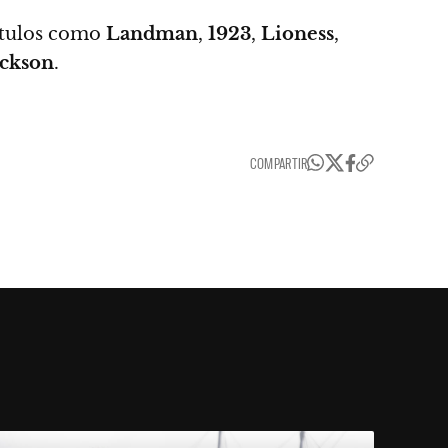
títulos como
Landman
,
1923
,
Lioness
,
ackson
.
COMPARTIR