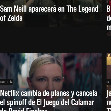
Sam Neill aparecerá en The Legend
B
of Zelda
d
m
HACE 1 DÍA
HAC
Netflix cambia de planes y cancela
J
el spinoff de El Juego del Calamar
n
de David Fincher
T