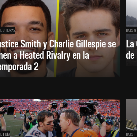
E 8 HORAS
HACE 9
ustice Smith y Charlie Gillespie se
La 
nen a Heated Rivalry en la
de 
emporada 2
E 1 DÍA
HACE 1 