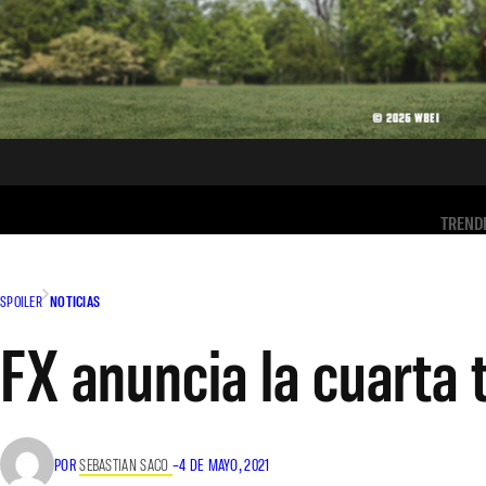
TREND
SPOILER
NOTICIAS
FX anuncia la cuarta
POR
SEBASTIAN SACO
–
4 DE MAYO, 2021