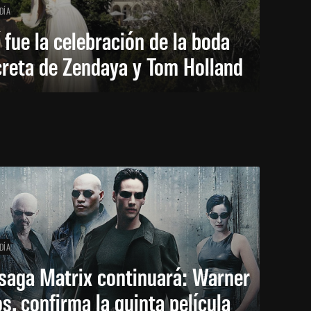
DÍA
 fue la celebración de la boda
creta de Zendaya y Tom Holland
DÍA
saga Matrix continuará: Warner
s. confirma la quinta película