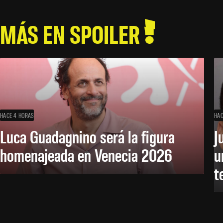
MÁS EN SPOILER
HACE 4 HORAS
HAC
Luca Guadagnino será la figura
J
homenajeada en Venecia 2026
u
t