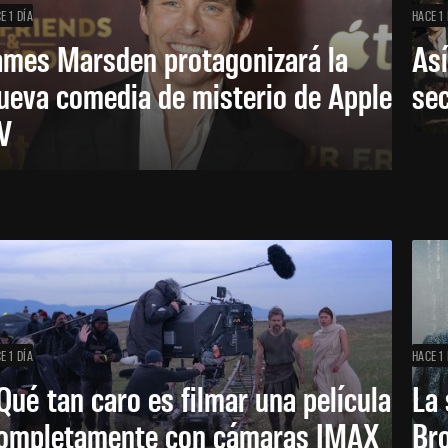
E 1 DÍA
HACE 1 
ames Marsden protagonizará la
Así
ueva comedia de misterio de Apple
se
V
E 1 DÍA
HACE 1 
Qué tan caro es filmar una película
La 
ompletamente con cámaras IMAX
Bro