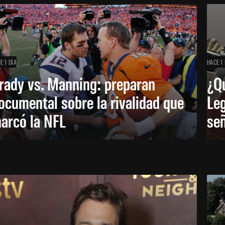
E 1 DÍA
HACE 1 
rady vs. Manning: preparan
¿Q
ocumental sobre la rivalidad que
Leg
arcó la NFL
señ