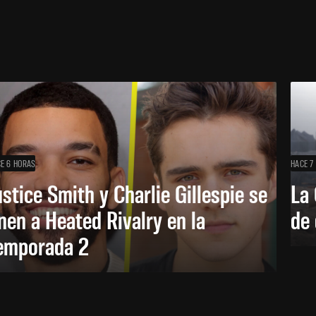
E 6 HORAS
HACE 7
ustice Smith y Charlie Gillespie se
La 
nen a Heated Rivalry en la
de 
emporada 2