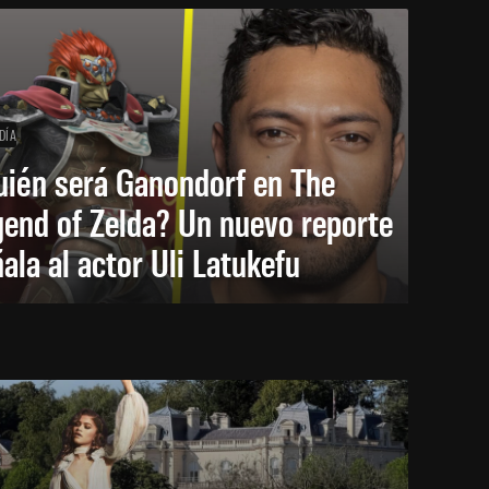
DÍA
uién será Ganondorf en The
end of Zelda? Un nuevo reporte
ala al actor Uli Latukefu