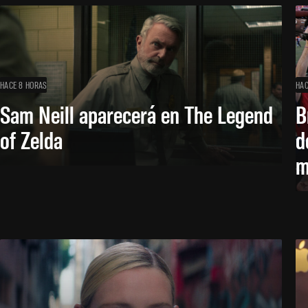
HACE 8 HORAS
HAC
Sam Neill aparecerá en The Legend
B
of Zelda
d
m